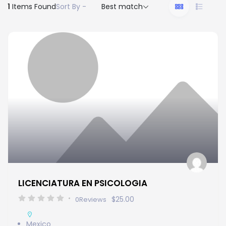
1
Items Found
Sort By -
Best match
LICENCIATURA EN PSICOLOGIA
$25.00
0
Reviews
Mexico