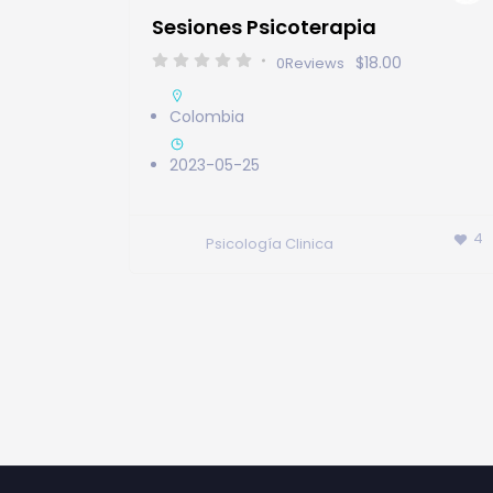
Sesiones Psicoterapia
$18.00
0
Reviews
Colombia
2023-05-25
4
Psicología Clinica