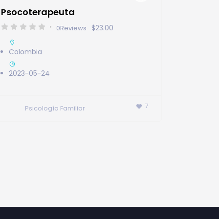
Psocoterapeuta
$23.00
0
Reviews
Colombia
2023-05-24
7
Psicología Familiar