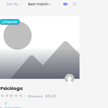
Sort By -
Best match
Popular
Psicóloga
$25.00
0
Reviews