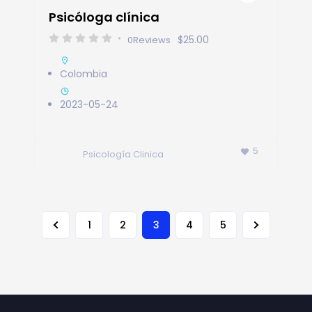
Psicóloga clínica
$25.00
0
Reviews
Colombia
2023-05-24
5
Psicología Clinica
3
1
2
4
5