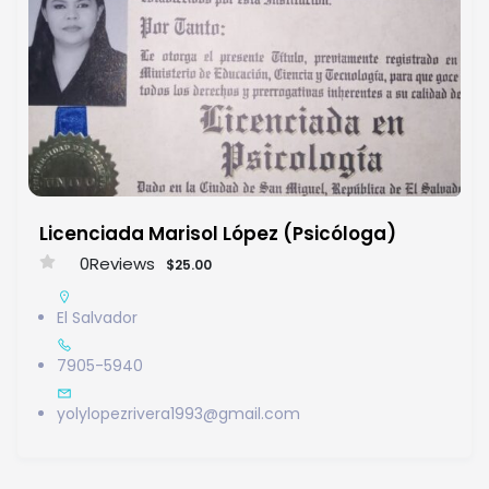
Licenciada Marisol López (Psicóloga)
0
Reviews
$25.00
El Salvador
7905-5940
yolylopezrivera1993@gmail.com