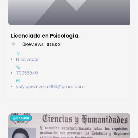
Licenciada en Psicología.
0
Reviews
$25.00
El Salvador
79055940
yolylopezrivera1993@gmail.com
Popular