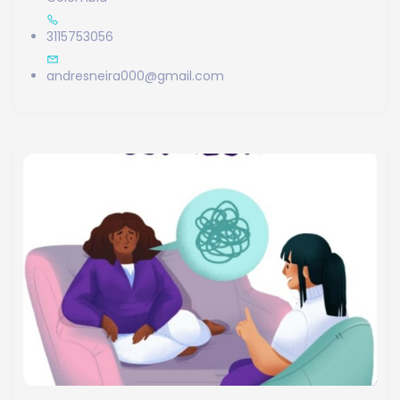
3115753056
andresneira000@gmail.com