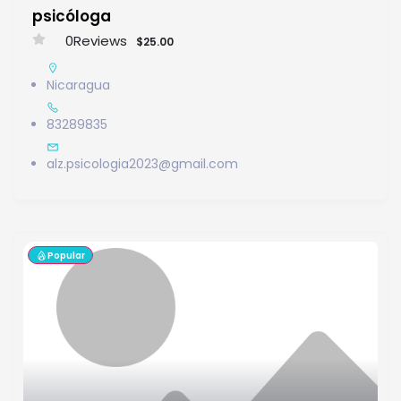
psicóloga
0
Reviews
$25.00
Nicaragua
83289835
alz.psicologia2023@gmail.com
Popular