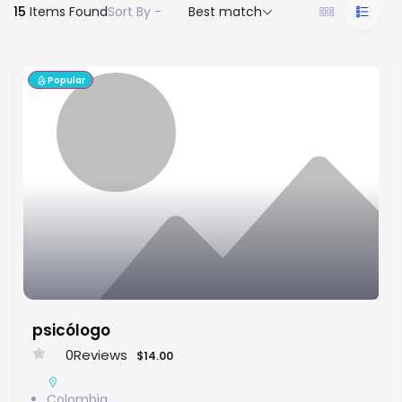
15
Items Found
Sort By -
Best match
Popular
psicólogo
0
Reviews
$14.00
Colombia