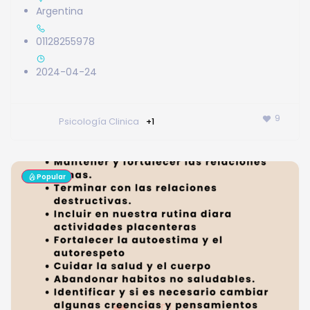
Argentina
01128255978
2024-04-24
9
Psicología Clinica
+1
Popular