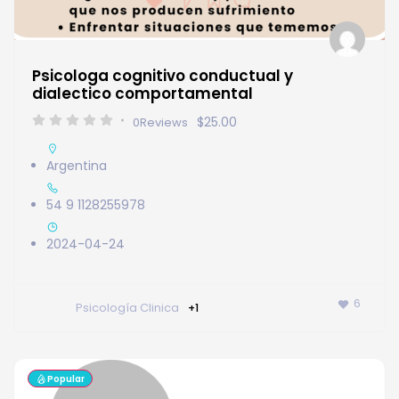
Psicologa cognitivo conductual y
dialectico comportamental
$25.00
0
Reviews
Argentina
54 9 1128255978
2024-04-24
6
Psicología Clinica
+1
Popular