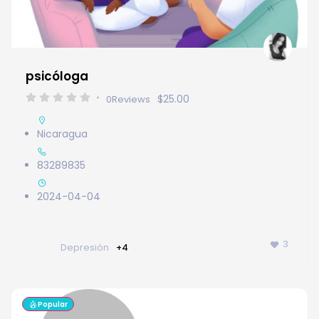
psicóloga
$25.00
0
Reviews
Nicaragua
83289835
2024-04-04
3
Depresión
+4
Popular