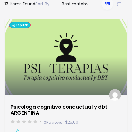
13
Items Found
Sort By -
Best match
Popular
Psicologa cognitivo conductual y dbt
ARGENTINA
$25.00
0
Reviews