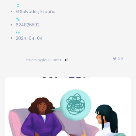
El Salvador
,
España
624826592
2024-04-04
20
Psicología Clinica
+3