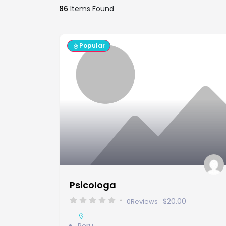
86
Items Found
Popular
Psicologa
$20.00
0
Reviews