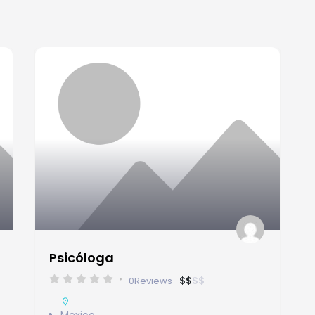
Psicóloga
$
$
$
$
0
Reviews