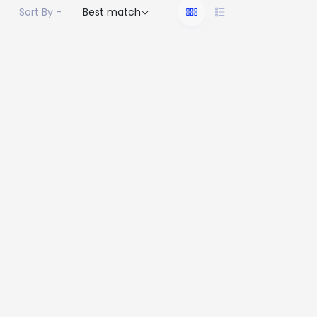
Sort By -
Best match