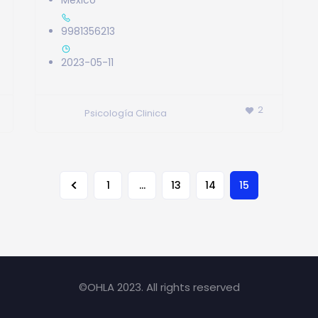
Mexico
9981356213
2023-05-11
2
Psicología Clinica
…
15
1
13
14
©OHLA 2023. All rights reserved