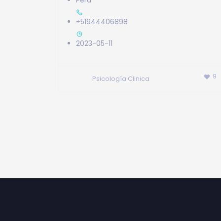
Peru
+51944406898
2023-05-11
9
Psicología Clinica