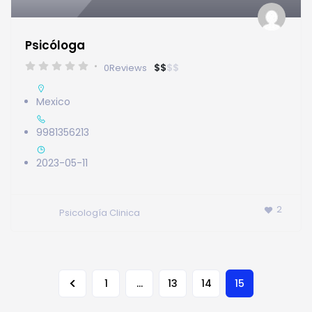
Psicóloga
$
$
$
$
0
Reviews
Mexico
9981356213
2023-05-11
2
Psicología Clinica
…
15
1
13
14