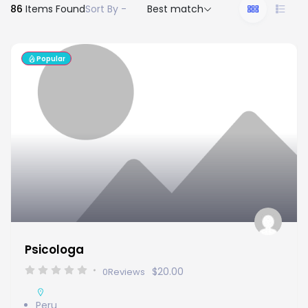
86
Items Found
Sort By -
Best match
Popular
Psicologa
$20.00
0
Reviews
Peru