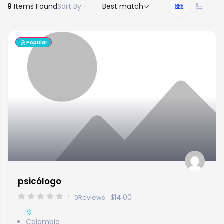
9
Items Found
Sort By -
Best match
Popular
psicólogo
$14.00
0
Reviews
Colombia