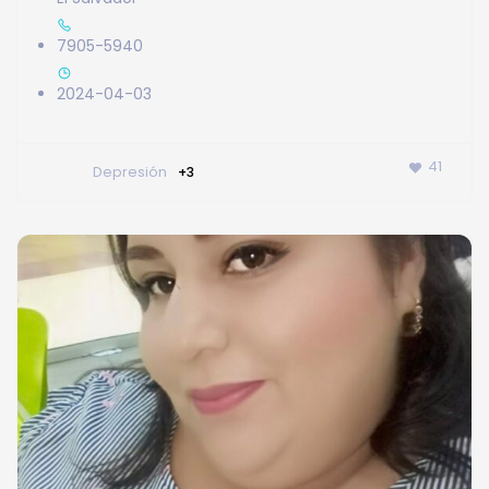
7905-5940
2024-04-03
41
Depresión
+3