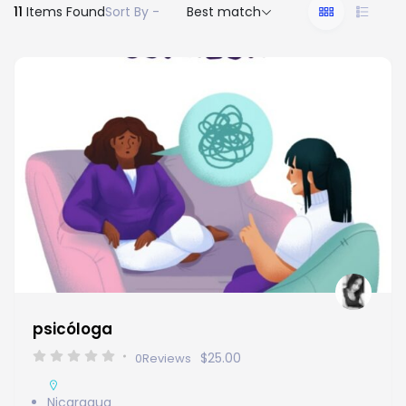
11
Items Found
Sort By -
Best match
psicóloga
$25.00
0
Reviews
Nicaragua