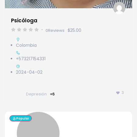
Psicóloga
$25.00
0
Reviews
Colombia
+573217154331
2024-04-02
3
Depresión
+6
Popular