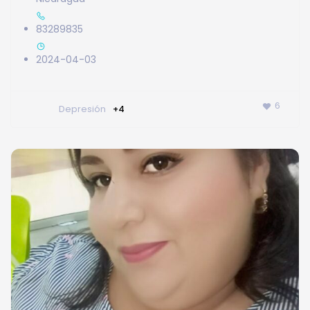
83289835
2024-04-03
6
Depresión
+4