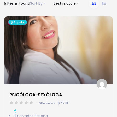
5
Items Found
Sort By -
Best match
Popular
PSICÓLOGA-SEXÓLOGA
$25.00
0
Reviews
El Salvador
,
España