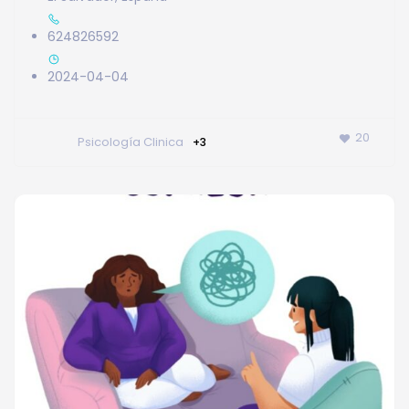
624826592
2024-04-04
20
Psicología Clinica
+3