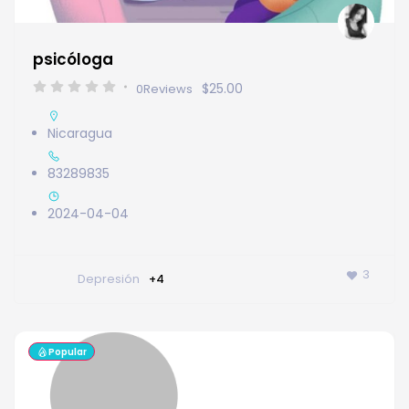
psicóloga
$25.00
0
Reviews
Nicaragua
83289835
2024-04-04
3
Depresión
+4
Popular