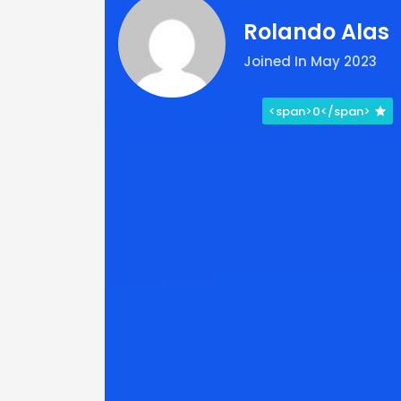
Rolando Alas
Joined In May 2023
<span>0</span>