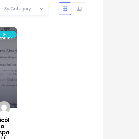
ter By Category
opular
icól
go
spa
l /