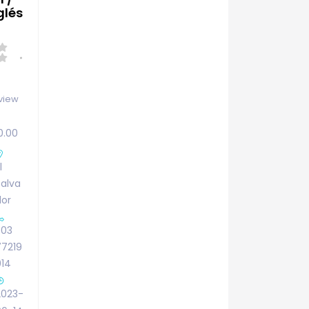
glés
view
0.00
l
Salva
dor
503
77219
014
2023-