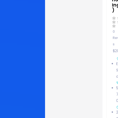
In
)
0
Re
s
$2
E