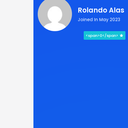
Rolando Alas
Joined In May 2023
<span>0</span>