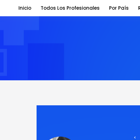
Inicio
Todos Los Profesionales
Por País
<