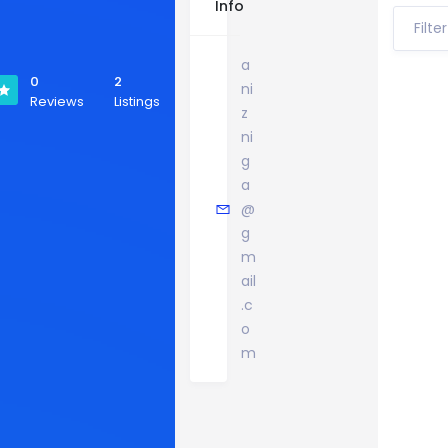
Info
Filte
a
0
2
ni
Reviews
Listings
z
ni
g
a
@
g
m
ail
.c
o
m