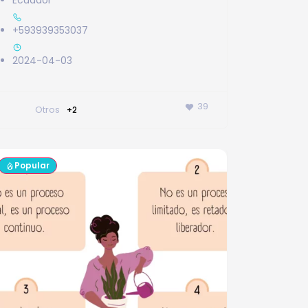
Ecuador
+593939353037
2024-04-03
39
Otros
+2
Popular