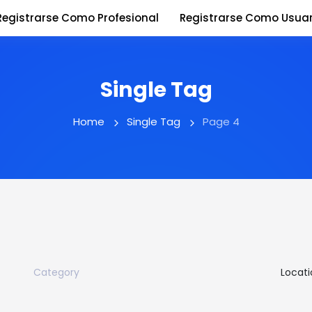
Registrarse Como Profesional
Registrarse Como Usuar
Single Tag
Home
Single Tag
Page 4
Category
Locati