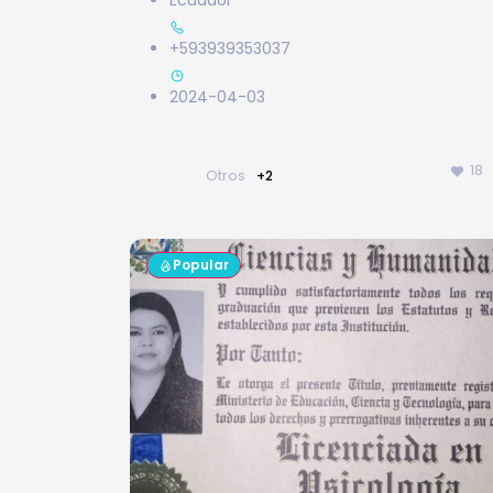
Ecuador
+593939353037
2024-04-03
18
Otros
+2
Popular