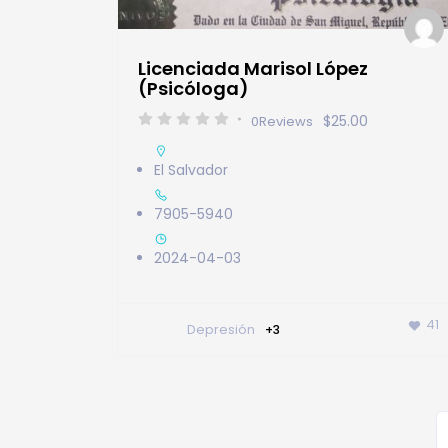
Licenciada Marisol López
(Psicóloga)
$25.00
0
Reviews
El Salvador
7905-5940
2024-04-03
41
Depresión
+3