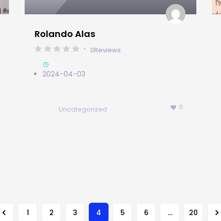
Rolando Alas
0
Reviews
2024-04-03
0
Uncategorized
4
…
1
2
3
5
6
20