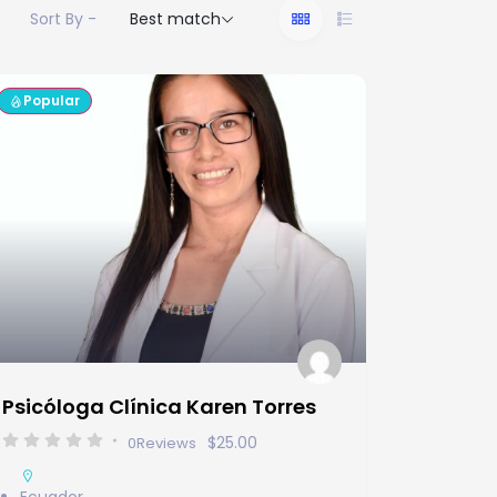
Sort By -
Best match
Popular
Psicóloga Clínica Karen Torres
$25.00
0
Reviews