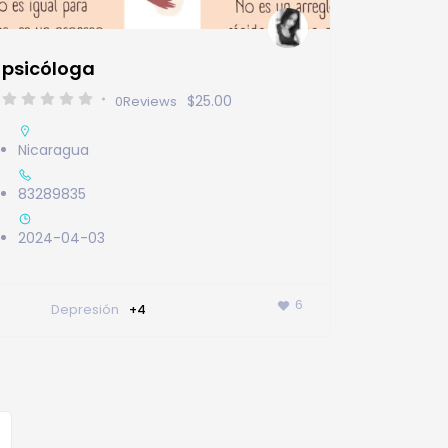
psicóloga
$25.00
0
Reviews
Nicaragua
83289835
2024-04-03
6
Depresión
+4