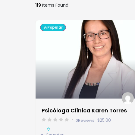
119
Items Found
Popular
Psicóloga Clínica Karen Torres
$25.00
0
Reviews