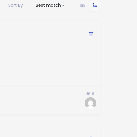
Sort By -
Best match
8