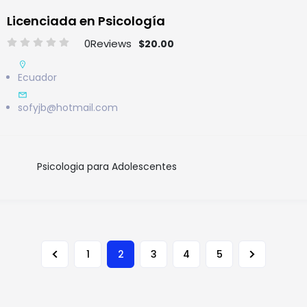
Licenciada en Psicología
0
Reviews
$20.00
Ecuador
sofyjb@hotmail.com
Psicologia para Adolescentes
2
1
3
4
5