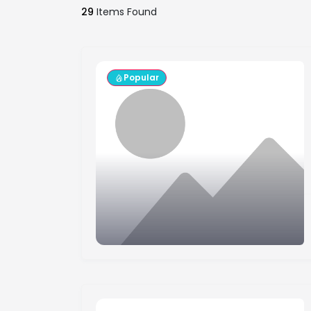
29
Items Found
Popular