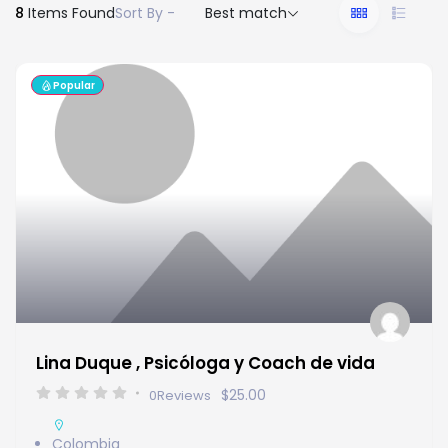
8
Items Found
Sort By -
Best match
Popular
Lina Duque , Psicóloga y Coach de vida
$25.00
0
Reviews
Colombia