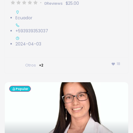
$25.00
0
Reviews
Ecuador
+593939353037
2024-04-03
18
Otros
+2
Popular