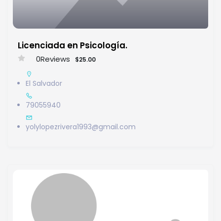
Licenciada en Psicología.
0
Reviews
$25.00
El Salvador
79055940
yolylopezrivera1993@gmail.com