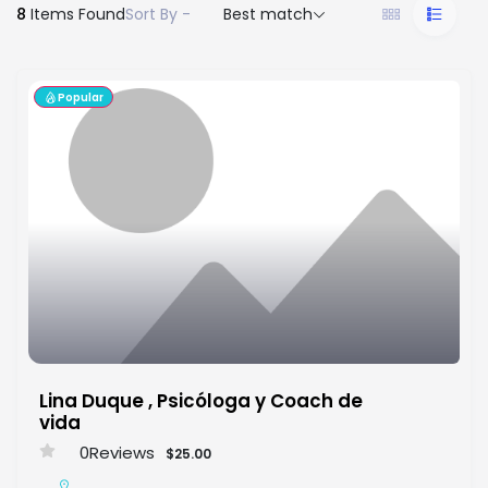
8
Items Found
Sort By -
Best match
Popular
Lina Duque , Psicóloga y Coach de
vida
0
Reviews
$25.00