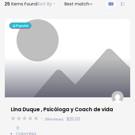
25
Items Found
Sort By -
Best match
Popular
Lina Duque , Psicóloga y Coach de vida
$25.00
0
Reviews
Colombia