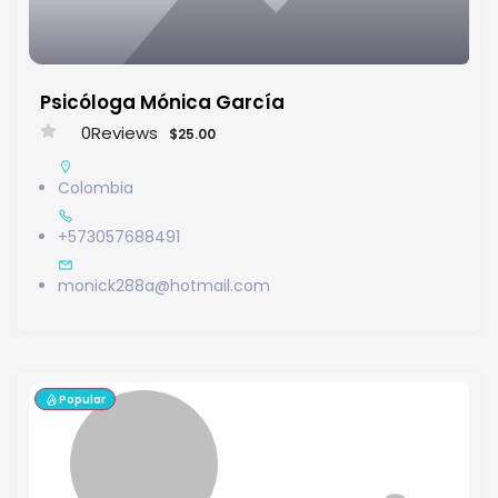
Psicóloga Mónica García
0
Reviews
$25.00
Colombia
+573057688491
monick288a@hotmail.com
Popular