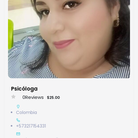
Psicóloga
0
Reviews
$25.00
Colombia
+573217154331