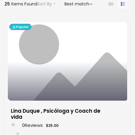
25
Items Found
Sort By -
Best match
Popular
Lina Duque , Psicóloga y Coach de
vida
0
Reviews
$25.00