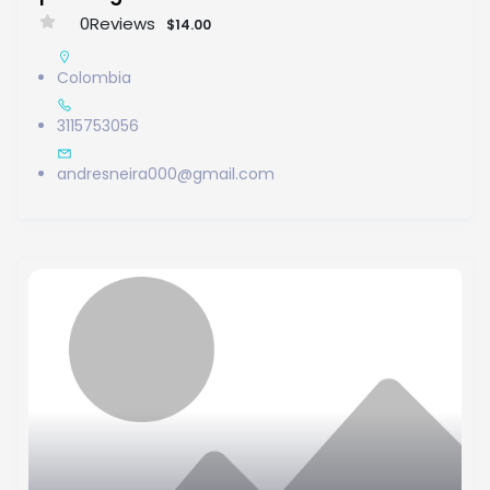
0
Reviews
$14.00
Colombia
3115753056
andresneira000@gmail.com