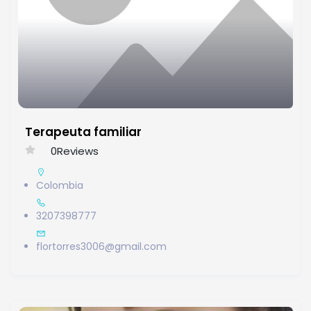
Terapeuta familiar
0
Reviews
Colombia
3207398777
flortorres3006@gmail.com